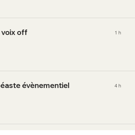
voix off
1 h
éaste évènementiel
4 h