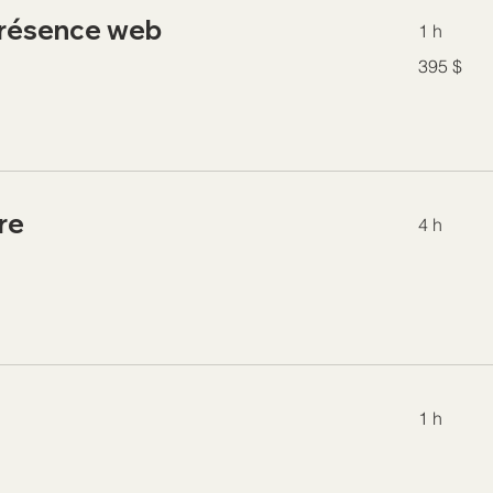
présence web
1 h
395 dollars
395 $
canadiens
re
4 h
1 h